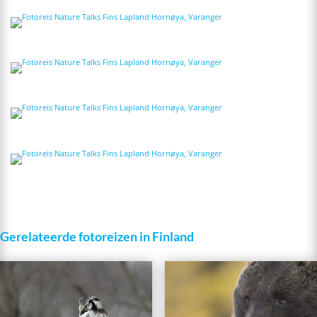
Gerelateerde fotoreizen in Finland
This
product
has
multiple