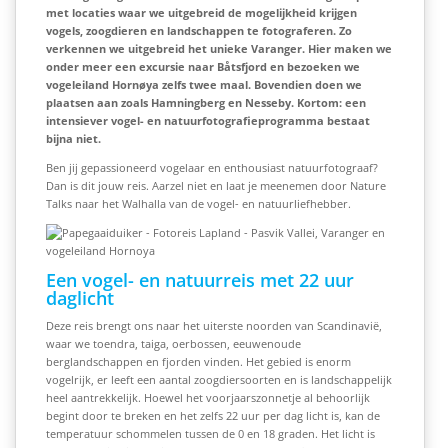
met locaties waar we uitgebreid de mogelijkheid krijgen
vogels, zoogdieren en landschappen te fotograferen. Zo
verkennen we uitgebreid het unieke Varanger. Hier maken we
onder meer een excursie naar Båtsfjord en bezoeken we
vogeleiland Hornøya zelfs twee maal. Bovendien doen we
plaatsen aan zoals Hamningberg en Nesseby. Kortom: een
intensiever vogel- en natuurfotografieprogramma bestaat
bijna niet.
Ben jij gepassioneerd vogelaar en enthousiast natuurfotograaf?
Dan is dit jouw reis. Aarzel niet en laat je meenemen door Nature
Talks naar het Walhalla van de vogel- en natuurliefhebber.
Een vogel- en natuurreis met 22 uur
daglicht
Deze reis brengt ons naar het uiterste noorden van Scandinavië,
waar we toendra, taiga, oerbossen, eeuwenoude
berglandschappen en fjorden vinden. Het gebied is enorm
vogelrijk, er leeft een aantal zoogdiersoorten en is landschappelijk
heel aantrekkelijk. Hoewel het voorjaarszonnetje al behoorlijk
begint door te breken en het zelfs 22 uur per dag licht is, kan de
temperatuur schommelen tussen de 0 en 18 graden. Het licht is