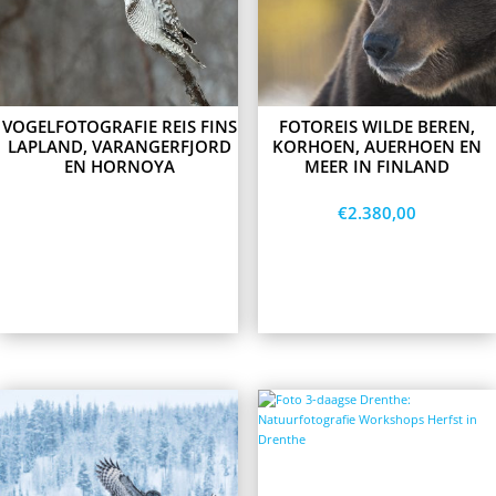
variants.
The
options
may
be
chosen
on
VOGELFOTOGRAFIE REIS FINS
FOTOREIS WILDE BEREN,
the
LAPLAND, VARANGERFJORD
KORHOEN, AUERHOEN EN
product
EN HORNOYA
MEER IN FINLAND
page
€
2.380,00
Lees meer
Opties
selecteren
This
This
product
product
has
has
multiple
multiple
variants.
variants.