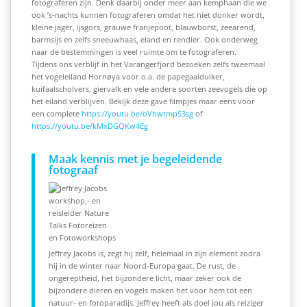
fotograferen zijn. Denk daarbij onder meer aan kemphaan die we
ook ’s-nachts kunnen fotograferen omdat het niet donker wordt,
kleine jager, ijsgors, grauwe franjepoot, blauwborst, zeearend,
barmsijs en zelfs sneeuwhaas, eland en rendier. Ook onderweg
naar de bestemmingen is veel ruimte om te fotograferen.
Tijdens ons verblijf in het Varangerfjord bezoeken zelfs tweemaal
het vogeleiland Hornøya voor o.a. de papegaaiduiker,
kuifaalscholvers, giervalk en vele andere soorten zeevogels die op
het eiland verblijven. Bekijk deze gave filmpjes maar eens voor
een complete
https://youtu.be/oVhwtmpS3sg
of
https://youtu.be/kMxDGQKw4Eg
Maak kennis met je begeleidende
fotograaf
Jeffrey Jacobs is, zegt hij zelf, helemaal in zijn element zodra
hij in de winter naar Noord-Europa gaat. De rust, de
ongereptheid, het bijzondere licht, maar zeker ook de
bijzondere dieren en vogels maken het voor hem tot een
natuur- en fotoparadijs. Jeffrey heeft als doel jou als reiziger