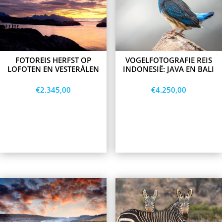
variants.
variants.
The
The
options
options
may
may
be
be
chosen
chosen
on
on
FOTOREIS HERFST OP
VOGELFOTOGRAFIE REIS
the
the
LOFOTEN EN VESTERÅLEN
INDONESIË: JAVA EN BALI
product
product
page
page
€
2.345,00
€
4.250,00
Opties
Opties
selecteren
selecteren
This
This
product
product
has
has
multiple
multiple
variants.
variants.