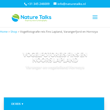
+31 345 246009
info@naturetalks.nl
Home
>
Shop
>
Vogelfotografie reis Fins Lapland, Varangerfjord en Hornoya
VOGELFOTOREIS FINS EN
NOORS LAPLAND
Varanger en vogeleiland Hornoya
DE REIS ▼