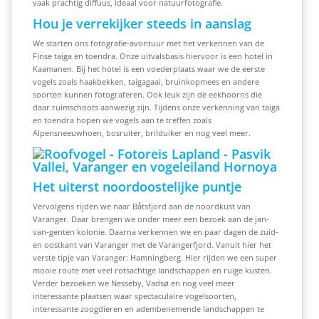
vaak prachtig diffuus, ideaal voor natuurfotografie.
Hou je verrekijker steeds in aanslag
We starten ons fotografie-avontuur met het verkennen van de
Finse taiga en toendra. Onze uitvalsbasis hiervoor is een hotel in
Kaamanen. Bij het hotel is een voederplaats waar we de eerste
vogels zoals haakbekken, taigagaai, bruinkopmees en andere
soorten kunnen fotograferen. Ook leuk zijn de eekhoorns die
daar ruimschoots aanwezig zijn. Tijdens onze verkenning van taiga
en toendra hopen we vogels aan te treffen zoals
Alpensneeuwhoen, bosruiter, brilduiker en nog veel meer.
Het uiterst noordoostelijke puntje
Vervolgens rijden we naar Båtsfjord aan de noordkust van
Varanger. Daar brengen we onder meer een bezoek aan de jan-
van-genten kolonie. Daarna verkennen we en paar dagen de zuid-
en oostkant van Varanger met de Varangerfjord. Vanuit hier het
verste tipje van Varanger: Hamningberg. Hier rijden we een super
mooie route met veel rotsachtige landschappen en ruige kusten.
Verder bezoeken we Nesseby, Vadsø en nog veel meer
interessante plaatsen waar spectaculaire vogelsoorten,
interessante zoogdieren en adembenemende landschappen te