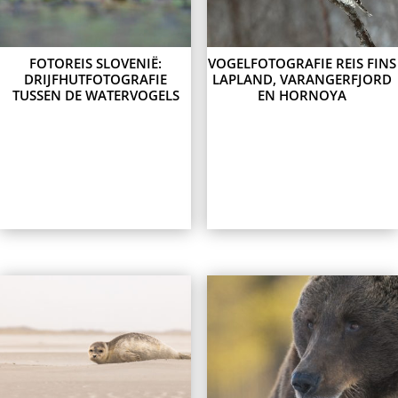
FOTOREIS SLOVENIË:
VOGELFOTOGRAFIE REIS FINS
DRIJFHUTFOTOGRAFIE
LAPLAND, VARANGERFJORD
TUSSEN DE WATERVOGELS
EN HORNOYA
Lees meer
Lees meer
This
This
product
product
has
has
multiple
multiple
variants.
variants.
The
The
options
options
may
may