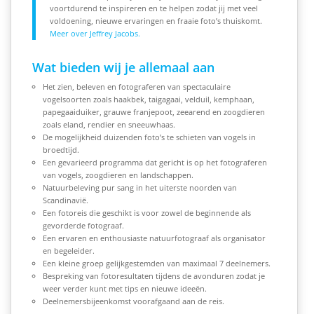
voortdurend te inspireren en te helpen zodat jij met veel
voldoening, nieuwe ervaringen en fraaie foto’s thuiskomt.
Meer over Jeffrey Jacobs.
Wat bieden wij je allemaal aan
Het zien, beleven en fotograferen van spectaculaire
vogelsoorten zoals haakbek, taigagaai, velduil, kemphaan,
papegaaiduiker, grauwe franjepoot, zeearend en zoogdieren
zoals eland, rendier en sneeuwhaas.
De mogelijkheid duizenden foto’s te schieten van vogels in
broedtijd.
Een gevarieerd programma dat gericht is op het fotograferen
van vogels, zoogdieren en landschappen.
Natuurbeleving pur sang in het uiterste noorden van
Scandinavië.
Een fotoreis die geschikt is voor zowel de beginnende als
gevorderde fotograaf.
Een ervaren en enthousiaste natuurfotograaf als organisator
en begeleider.
Een kleine groep gelijkgestemden van maximaal 7 deelnemers.
Bespreking van fotoresultaten tijdens de avonduren zodat je
weer verder kunt met tips en nieuwe ideeën.
Deelnemersbijeenkomst voorafgaand aan de reis.