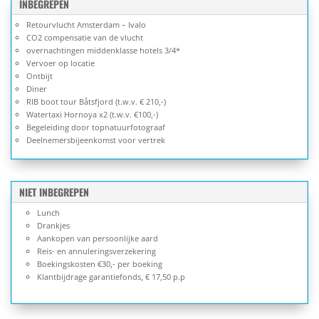
INBEGREPEN
Retourvlucht Amsterdam – Ivalo
CO2 compensatie van de vlucht
overnachtingen middenklasse hotels 3/4*
Vervoer op locatie
Ontbijt
Diner
RIB boot tour Båtsfjord (t.w.v. € 210,-)
Watertaxi Hornoya x2 (t.w.v. €100,-)
Begeleiding door topnatuurfotograaf
Deelnemersbijeenkomst voor vertrek
NIET INBEGREPEN
Lunch
Drankjes
Aankopen van persoonlijke aard
Reis- en annuleringsverzekering
Boekingskosten €30,- per boeking
Klantbijdrage garantiefonds, € 17,50 p.p