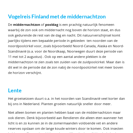
Vogelreis Finland met de middernachtzon
De
middernachtzon
of
pooldag
is een prachtig natuurlijk fenomeen
waarbij de zon
ook
om middernacht
nog
boven de horizon staat, en dus
ook gedurende de rest van de dag en nacht. Dit natuurverschijnsel komt
jaarlijks tijdens een bepaalde periode in gebieden ten noorden van de
noordpoolcirkel voor, zoals bijvoorbeeld Noord-
Canada, Alaska
en Noord-
Scandinavië (o.a. voor de Noordkaap, Noorwegen
duurt
deze periode
van
11 mei tot 2 augustus) . Ook op een aantal andere plekken is de
middernachtzon te zien zoals ten zuiden van de zuidpoolcirkel. Maar dan is
dit wel in de periode dat de zon nabij de noordpoolcirkel niet meer boven
de horizon verschijnt.
Lente
Het groeiseizoen duurt o.a. in het noorden van Scandinavië veel korter dan
bij ons in Nederland. Planten groeien natuurlijk sneller door meer.
Niet alleen bomen en planten hebben baat van de middernachtzon maar
ook dieren. Denk bijvoorbeeld aan Rendieren die alleen eten wanneer het
licht is en zo kunnen ze in de zomermaanden voldoende vet en andere
reserves opslaan om de lange koude winters door te komen. Ook insecten