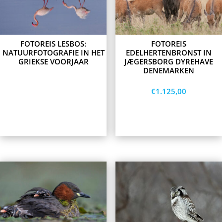
options
may
be
chosen
on
FOTOREIS LESBOS:
FOTOREIS
the
NATUURFOTOGRAFIE IN HET
EDELHERTENBRONST IN
product
GRIEKSE VOORJAAR
JÆGERSBORG DYREHAVE
page
DENEMARKEN
€
1.125,00
Lees meer
Opties
selecteren