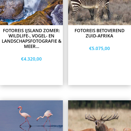
The
The
options
options
may
may
be
be
chosen
chosen
on
on
FOTOREIS IJSLAND ZOMER:
FOTOREIS BETOVEREND
the
the
WILDLIFE-, VOGEL- EN
ZUID-AFRIKA
product
product
LANDSCHAPSFOTOGRAFIE &
page
page
MEER…
€
5.075,00
€
4.320,00
Opties
Opties
selecteren
selecteren
This
product
has
multiple
variants.
The