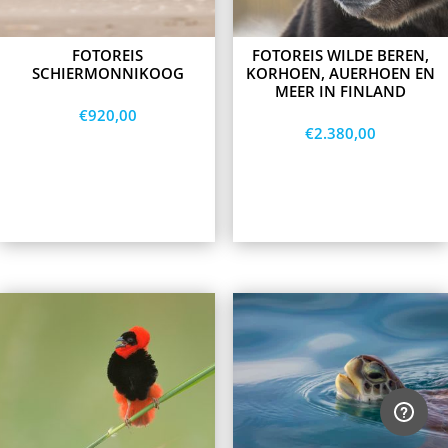
be
be
chosen
chosen
on
on
FOTOREIS
FOTOREIS WILDE BEREN,
the
the
SCHIERMONNIKOOG
KORHOEN, AUERHOEN EN
product
product
MEER IN FINLAND
page
page
€
920,00
€
2.380,00
Opties
Opties
selecteren
selecteren
This
This
product
product
has
has
multiple
multiple
variants.
variants.
The
The
options
options
may
may
be
be