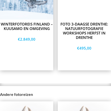
The
The
options
options
may
may
be
be
chosen
chosen
on
on
WINTERFOTOREIS FINLAND –
FOTO 3-DAAGSE DRENTHE:
the
the
KUUSAMO EN OMGEVING
NATUURFOTOGRAFIE
product
product
WORKSHOPS HERFST IN
page
page
DRENTHE
€
2.849,00
€
495,00
Opties
Opties
selecteren
selecteren
Andere fotoreizen
This
This
product
product