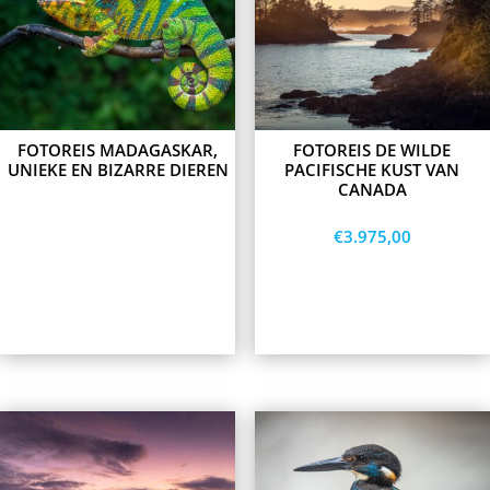
multiple
variants.
The
options
may
be
chosen
on
FOTOREIS MADAGASKAR,
FOTOREIS DE WILDE
the
UNIEKE EN BIZARRE DIEREN
PACIFISCHE KUST VAN
product
CANADA
page
€
3.975,00
Lees meer
Opties
selecteren
This
This
product
product
has
has
multiple
multiple