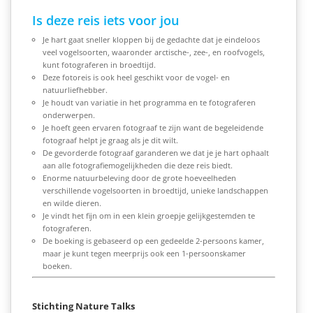
Is deze reis iets voor jou
Je hart gaat sneller kloppen bij de gedachte dat je eindeloos
veel vogelsoorten, waaronder arctische-, zee-, en roofvogels,
kunt fotograferen in broedtijd.
Deze fotoreis is ook heel geschikt voor de vogel- en
natuurliefhebber.
Je houdt van variatie in het programma en te fotograferen
onderwerpen.
Je hoeft geen ervaren fotograaf te zijn want de begeleidende
fotograaf helpt je graag als je dit wilt.
De gevorderde fotograaf garanderen we dat je je hart ophaalt
aan alle fotografiemogelijkheden die deze reis biedt.
Enorme natuurbeleving door de grote hoeveelheden
verschillende vogelsoorten in broedtijd, unieke landschappen
en wilde dieren.
Je vindt het fijn om in een klein groepje gelijkgestemden te
fotograferen.
De boeking is gebaseerd op een gedeelde 2-persoons kamer,
maar je kunt tegen meerprijs ook een 1-persoonskamer
boeken.
Stichting Nature Talks