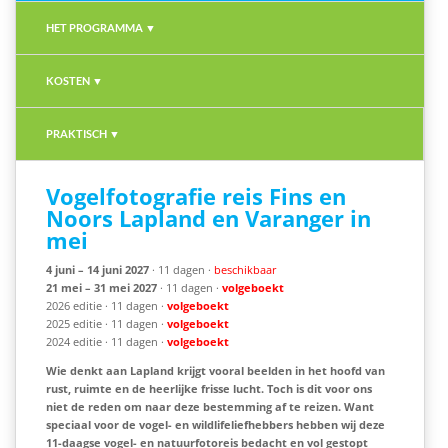
HET PROGRAMMA ▼
KOSTEN ▼
PRAKTISCH ▼
Vogelfotografie reis Fins en
Noors Lapland en Varanger in
mei
4 juni – 14 juni 2027
· 11 dagen ·
beschikbaar
21 mei – 31 mei 2027
· 11 dagen ·
volgeboekt
2026 editie · 11 dagen ·
volgeboekt
2025 editie · 11 dagen ·
volgeboekt
2024 editie · 11 dagen ·
volgeboekt
Wie denkt aan Lapland krijgt vooral beelden in het hoofd van
rust, ruimte en de heerlijke frisse lucht. Toch is dit voor ons
niet de reden om naar deze bestemming af te reizen. Want
speciaal voor de vogel- en wildlifeliefhebbers hebben wij deze
11-daagse vogel- en natuurfotoreis bedacht en vol gestopt