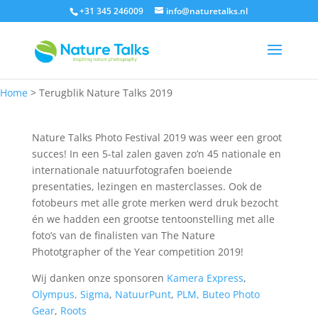
+31 345 246009
info@naturetalks.nl
Home
>
Terugblik Nature Talks 2019
Nature Talks Photo Festival 2019 was weer een groot
succes! In een 5-tal zalen gaven zo’n 45 nationale en
internationale natuurfotografen boeiende
presentaties, lezingen en masterclasses. Ook de
fotobeurs met alle grote merken werd druk bezocht
én we hadden een grootse tentoonstelling met alle
foto’s van de finalisten van The Nature
Phototgrapher of the Year competition 2019!
Wij danken onze sponsoren
Kamera Express
,
Olympus,
Sigma
,
NatuurPunt
,
PLM,
Buteo Photo
Gear
,
Roots