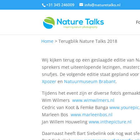
+31 345 246009
info@naturetalks.nl
F
Home
>
Terugblik Nature Talks 2018
Wij kijken terug op een geslaagde editie van 
sprekers met uiteenlopende lezingen, mastercl
snufjes. De volgende editie staat gepland vo
Xpozer
en
Natuurmuseum Brabant
.
Tijdens het event zijn er diverse foto’s gemaa
Wim Wilmers
www.wimwilmers.nl
Cedric van Koot & Femke Banga
www.yourepic.
Marleen Bos
www.marleenbos.nl
Jan Willem Houweling
www.inthepicture.nl
Daarnaast heeft Bart Siebelink ook nog wat sfe