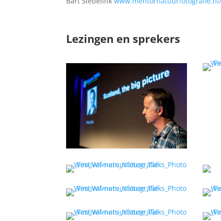
Bart Siebelink
www.mentornatuurfotografie.nl
Lezingen en sprekers