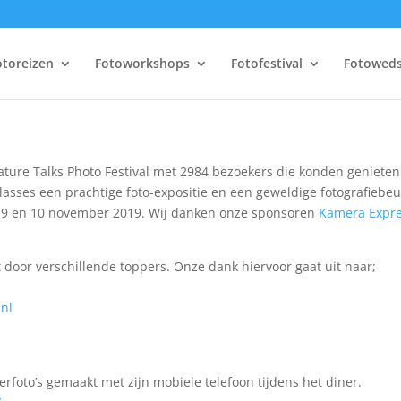
otoreizen
Fotoworkshops
Fotofestival
Fotoweds
Nature Talks Photo Festival met 2984 bezoekers die konden geniete
asses een prachtige foto-expositie en een geweldige fotografiebe
or 9 en 10 november 2019. Wij danken onze sponsoren
Kamera Expr
kt door verschillende toppers. Onze dank hiervoor gaat uit naar;
nl
erfoto’s gemaakt met zijn mobiele telefoon tijdens het diner.