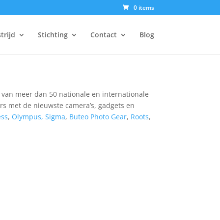
0 items
trijd
Stichting
Contact
Blog
n van meer dan 50 nationale en internationale
urs met de nieuwste camera’s, gadgets en
ess
,
Olympus,
Sigma
,
Buteo Photo Gear
,
Roots
,