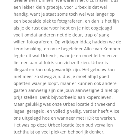
deelnemers binnen. We waren met 6 cursisten, dus
een lekker klein groepje. Voor Urbex is dat wel
handig, want je staat soms toch wel wat langer op
een bepaalde plek te fotograferen, en dan is het fijn
als je de rust daarvoor hebt en je niet opgejaagd
voelt omdat anderen net die deur, trap of gang
willen fotograferen.
Op vrijdagmiddag hadden we de
kennismaking, en onze begeleider Alice van Kempen
legde uit wat Urbex is, waar je op moet letten en ze
liet een aantal foto’s van zichzelf zien. Urbex is
illegaal en kan ook gevaarlijk zijn. Het gebouw kan
niet meer zo stevig zijn, dus je moet altijd goed
opletten waar je loopt, maar er kunnen ook andere
gasten aanwezig zijn die jouw aanwezigheid niet op
prijs stellen. Denk bijvoorbeeld aan koperdieven.
Maar gelukkig was onze Urbex locatie dit weekend
legaal geregeld, en volledig veilig.
Verder heeft Alice
ons uitgelegd hoe en wanneer met HDR te werken.
Het was op deze Urbex locatie (een oud vervallen
tuchthuis) op veel plekken behoorlijk donker,