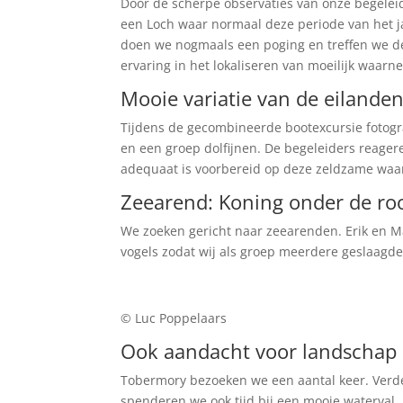
Door de scherpe observaties van onze begelei
een Loch waar normaal deze periode van het ja
doen we nogmaals een poging en treffen we de
ervaring in het lokaliseren van moeilijk waar
Mooie variatie van de eilande
Tijdens de gecombineerde bootexcursie fotogr
en een groep dolfijnen. De begeleiders reagere
adequaat is voorbereid op deze zeldzame wa
Zeearend: Koning onder de ro
We zoeken gericht naar zeearenden. Erik en M
vogels zodat wij als groep meerdere geslaagde
© Luc Poppelaars
Ook aandacht voor landschap 
Tobermory bezoeken we een aantal keer. Verde
spenderen we ook tijd bij een mooie waterval.