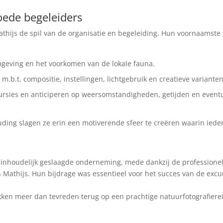
ede begeleiders
thijs de spil van de organisatie en begeleiding. Hun voornaamste
mgeving en het voorkomen van de lokale fauna.
m.b.t. compositie, instellingen, lichtgebruik en creatieve varianten
cursies en anticiperen op weersomstandigheden, getijden en event
uding slagen ze erin een motiverende sfeer te creëren waarin iede
een inhoudelijk geslaagde onderneming, mede dankzij de professione
n Mathijs. Hun bijdrage was essentieel voor het succes van de excu
kken meer dan tevreden terug op een prachtige natuurfotografierei