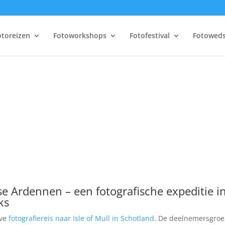
otoreizen
Fotoworkshops
Fotofestival
Fotoweds
l
se Ardennen – een fotografische expeditie i
ks
eve
fotografiereis naar Isle of Mull in Schotland
. De deelnemersgro