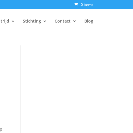
0 items
trijd
Stichting
Contact
Blog
n
ep