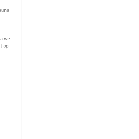
fauna
na we
ht op