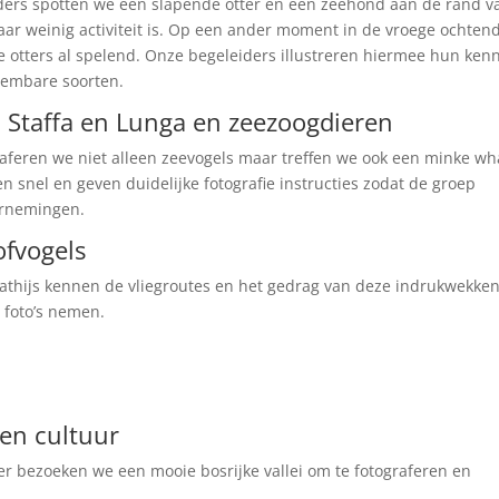
ders spotten we een slapende otter en een zeehond aan de rand v
ar weinig activiteit is. Op een ander moment in de vroege ochten
 otters al spelend. Onze begeleiders illustreren hiermee hun kenn
neembare soorten.
n Staffa en Lunga en zeezoogdieren
aferen we niet alleen zeevogels maar treffen we ook een minke wh
n snel en geven duidelijke fotografie instructies zodat de groep
arnemingen.
ofvogels
athijs kennen de vliegroutes en het gedrag van deze indrukwekke
 foto’s nemen.
en cultuur
r bezoeken we een mooie bosrijke vallei om te fotograferen en