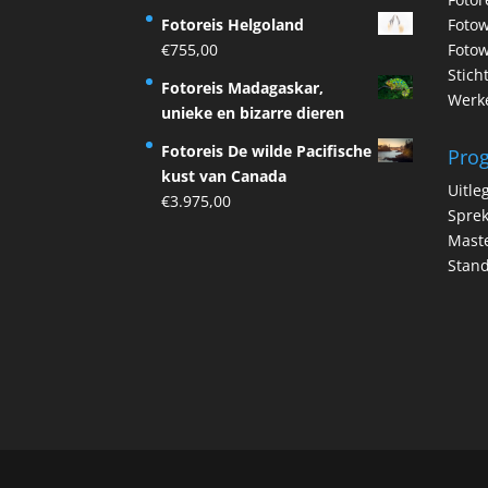
Fotoreis Helgoland
Foto
€
755,00
Fotow
Stich
Fotoreis Madagaskar,
Werke
unieke en bizarre dieren
Fotoreis De wilde Pacifische
Pro
kust van Canada
Uitle
€
3.975,00
Spre
Maste
Stan