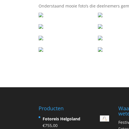
Onderstaand mooie foto’s die deelnemers ge
Producten
Waar
wet
Fotoreis Helgoland
Festi
€
755,00
Fotor