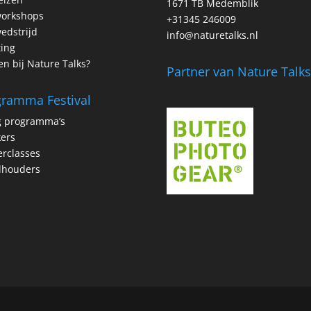
1671 TB Medemblik
workshops
+31345 246009
edstrijd
info@naturetalks.nl
ting
n bij Nature Talks?
Partner van Nature Talk
gramma Festival
g programma’s
kers
rclasses
dhouders