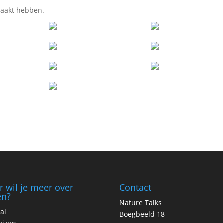
maakt hebben.
 wil je meer over
Contact
en?
Nature Talks
val
Boegbeeld 18
eizen