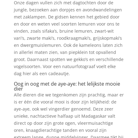
Onze dagen vullen zich met dagtochten door de
jungle, bezoeken aan dorpjes en avondwandelingen
met zaklampen. De gidsen kennen het gebied door
en door en weten veel soorten lemuren voor ons te
vinden, zoals sifaka’s, bruine lemuren, zwart-wit
vari’s, zwarte maki’s, roodkraagmaki’s, grijskopmaki’s
en dwergmuislemuren. Ook de kameleons laten zich
in allerlei maten zien, van piepklein tot opvallend
groot. Daarnaast spotten we gekko’s en verschillende
vogelsoorten. Voor een natuurfotograaf voelt elke
dag hier als een cadeautje.
Oog in oog met de aye-aye: het lelijkste mooie
dier
Alle dieren die we tegenkomen zijn prachtig, maar er
is er één die vooral mooi is door zijn lelijkheid: de
aye-aye, ook wel vingerdier genoemd. Deze zeer
unieke, nachtactieve halfaap uit Madagaskar valt
direct op door zijn grote ogen, vleermuisachtige
oren, knaagdierachtige tanden en vooral zijn
extreem lange, dunne middelvinger. Daarmee tikt hij