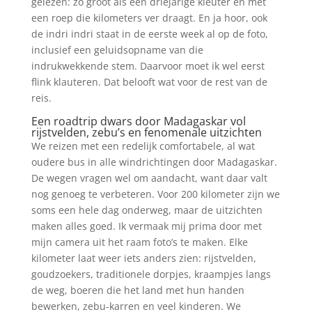
gelezen: zo groot als een driejarige kleuter en met
een roep die kilometers ver draagt. En ja hoor, ook
de indri indri staat in de eerste week al op de foto,
inclusief een geluidsopname van die
indrukwekkende stem. Daarvoor moet ik wel eerst
flink klauteren. Dat belooft wat voor de rest van de
reis.
Een roadtrip dwars door Madagaskar vol
rijstvelden, zebu’s en fenomenale uitzichten
We reizen met een redelijk comfortabele, al wat
oudere bus in alle windrichtingen door Madagaskar.
De wegen vragen wel om aandacht, want daar valt
nog genoeg te verbeteren. Voor 200 kilometer zijn we
soms een hele dag onderweg, maar de uitzichten
maken alles goed. Ik vermaak mij prima door met
mijn camera uit het raam foto’s te maken. Elke
kilometer laat weer iets anders zien: rijstvelden,
goudzoekers, traditionele dorpjes, kraampjes langs
de weg, boeren die het land met hun handen
bewerken, zebu-karren en veel kinderen. We