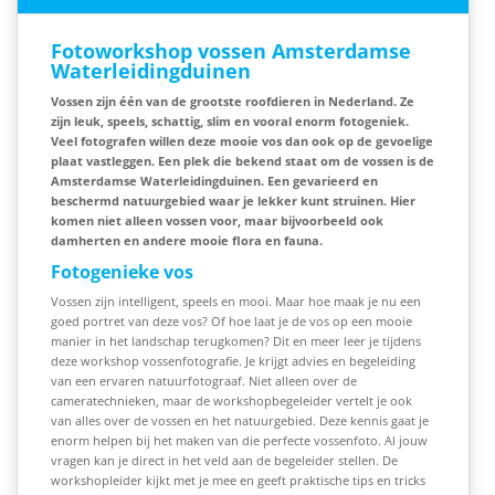
Fotoworkshop vossen Amsterdamse
Waterleidingduinen
Vossen zijn één van de grootste roofdieren in Nederland. Ze
zijn leuk, speels, schattig, slim en vooral enorm fotogeniek.
Veel fotografen willen deze mooie vos dan ook op de gevoelige
plaat vastleggen. Een plek die bekend staat om de vossen is de
Amsterdamse Waterleidingduinen. Een gevarieerd en
beschermd natuurgebied waar je lekker kunt struinen. Hier
komen niet alleen vossen voor, maar bijvoorbeeld ook
damherten en andere mooie flora en fauna.
Fotogenieke vos
Vossen zijn intelligent, speels en mooi. Maar hoe maak je nu een
goed portret van deze vos? Of hoe laat je de vos op een mooie
manier in het landschap terugkomen? Dit en meer leer je tijdens
deze workshop vossenfotografie. Je krijgt advies en begeleiding
van een ervaren natuurfotograaf. Niet alleen over de
cameratechnieken, maar de workshopbegeleider vertelt je ook
van alles over de vossen en het natuurgebied. Deze kennis gaat je
enorm helpen bij het maken van die perfecte vossenfoto. Al jouw
vragen kan je direct in het veld aan de begeleider stellen. De
workshopleider kijkt met je mee en geeft praktische tips en tricks