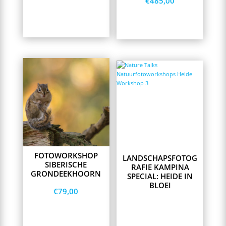
€
485,00
Lees meer
Opties selecteren
This
product
has
multiple
variants.
The
options
may
be
chosen
on
FOTOWORKSHOP
LANDSCHAPSFOTOG
the
SIBERISCHE
RAFIE KAMPINA
product
GRONDEEKHOORN
SPECIAL: HEIDE IN
page
BLOEI
€
79,00