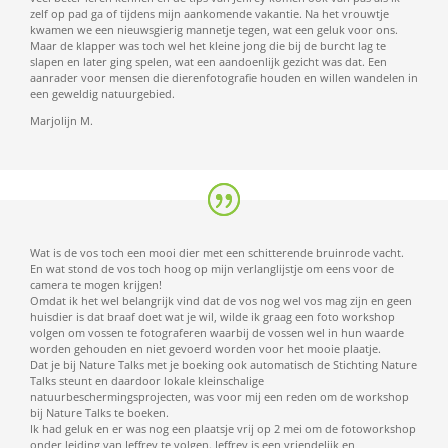
zelf op pad ga of tijdens mijn aankomende vakantie. Na het vrouwtje
kwamen we een nieuwsgierig mannetje tegen, wat een geluk voor ons.
Maar de klapper was toch wel het kleine jong die bij de burcht lag te
slapen en later ging spelen, wat een aandoenlijk gezicht was dat. Een
aanrader voor mensen die dierenfotografie houden en willen wandelen in
een geweldig natuurgebied.
Marjolijn M.
Wat is de vos toch een mooi dier met een schitterende bruinrode vacht.
En wat stond de vos toch hoog op mijn verlanglijstje om eens voor de
camera te mogen krijgen!
Omdat ik het wel belangrijk vind dat de vos nog wel vos mag zijn en geen
huisdier is dat braaf doet wat je wil, wilde ik graag een foto workshop
volgen om vossen te fotograferen waarbij de vossen wel in hun waarde
worden gehouden en niet gevoerd worden voor het mooie plaatje.
Dat je bij Nature Talks met je boeking ook automatisch de Stichting Nature
Talks steunt en daardoor lokale kleinschalige
natuurbeschermingsprojecten, was voor mij een reden om de workshop
bij Nature Talks te boeken.
Ik had geluk en er was nog een plaatsje vrij op 2 mei om de fotoworkshop
onder leiding van Jeffrey te volgen. Jeffrey is een vriendelijk en