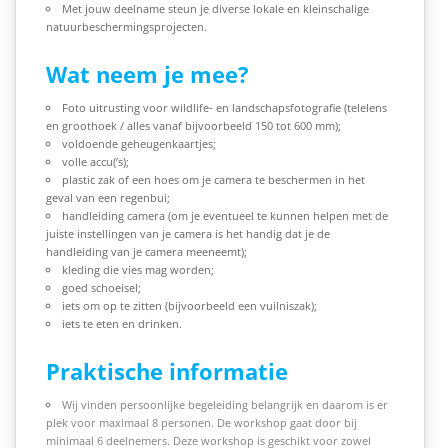
Met jouw deelname steun je diverse lokale en kleinschalige
natuurbeschermingsprojecten.
Wat neem je mee?
Foto uitrusting voor wildlife- en landschapsfotografie (telelens
en groothoek /
alles vanaf bijvoorbeeld 150 tot 600
mm
);
voldoende geheugenkaartjes;
volle accu(’s);
plastic zak of een hoes om je camera te beschermen in het
geval van een regenbui;
handleiding camera (om je eventueel te kunnen helpen met de
juiste instellingen van je camera is het handig dat je de
handleiding van je camera meeneemt);
kleding die vies mag worden;
goed schoeisel;
iets om op te zitten (bijvoorbeeld een vuilniszak);
iets te eten en drinken.
Praktische informatie
Wij vinden persoonlijke begeleiding belangrijk en daarom is er
plek voor maximaal 8 personen. De workshop gaat door bij
minimaal 6 deelnemers. Deze workshop is geschikt voor zowel