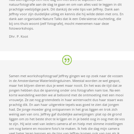
natuurfotografie aan de slag te gaan en om van alles vast te leggen in dit
prachtige veelzijdige park. Dit dankzij de vele tips van Jeffrey. Dank aan
Jeffrey voor zijn duidelijke uitleg en kennis die hij wilde delen met ons. En
dank aan organisatie Nature Talks dat ik een Oekraïense vluchteling, die
bij ons thuis woont (zelf fotografe), mocht meenemen naar deze
fotoworkshops.
Dhr. P. Koot
Samen met workshopfotograaf Jeffrey gingen we op zoek naar de vossen
in de Amsterdamse Waterleidingduinen. Meestal worden ze wel gespot,
maar het blijven dieren dus je weet maar nooit. En het was de tijd dat ze
jongen hebben dus de spanning onder ons fotografen nam toe. Na een
korte wandeling werden we al beloond met de ontmoeting met een mooi
vrouwtje. Ze zat nog grotendeels in haar wintervacht dus haar staart was
prachtig dik. En aan haar uitgerekte tepels was goed te zien dat jongen
had. De jonge moeder ging ontspannen in het gras liggen en trok zich
weinig aan van ons. Jeffrey gaf duidelijke aanwijzingen: plat op de grond
liggen om zo het beste shot te krijgen en in je beeld oog in oog met de vos
te zijn. Hij wist veel van ieders camera af en hielp met slimme instellingen
om nog betere en mooiere foto’s te maken. Ik heb die dag mijn camera
veel beter leren kennen en de tips van Jeffrey komen ook van pas als ik