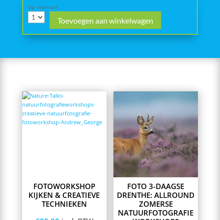
Op voorraad
Toevoegen aan winkelwagen
This
product
has
multiple
variants.
The
options
may
be
chosen
on
FOTOWORKSHOP
FOTO 3-DAAGSE
the
KIJKEN & CREATIEVE
DRENTHE: ALLROUND
product
TECHNIEKEN
ZOMERSE
page
NATUURFOTOGRAFIE