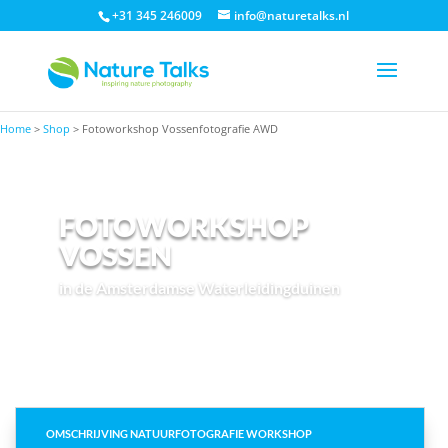
+31 345 246009
info@naturetalks.nl
Home
>
Shop
>
Fotoworkshop Vossenfotografie AWD
FOTOWORKSHOP
VOSSEN
in de Amsterdamse Waterleidingduinen
OMSCHRIJVING NATUURFOTOGRAFIE WORKSHOP