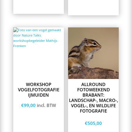
Opties selecteren
Lees meer
This
product
has
multiple
variants.
The
options
may
be
chosen
on
WORKSHOP
ALLROUND
the
VOGELFOTOGRAFIE
FOTOWEEKEND
product
IJMUIDEN
BRABANT:
page
LANDSCHAP-, MACRO-,
€
99,00
incl. BTW
VOGEL-, EN WILDLIFE
FOTOGRAFIE
€
505,00
Toevoegen aan