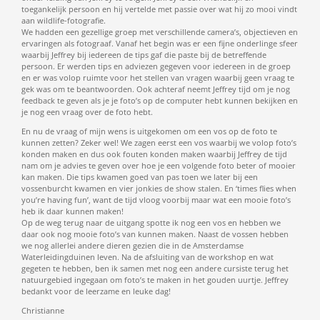
toegankelijk persoon en hij vertelde met passie over wat hij zo mooi vindt
aan wildlife-fotografie.
We hadden een gezellige groep met verschillende camera’s, objectieven en
ervaringen als fotograaf. Vanaf het begin was er een fijne onderlinge sfeer
waarbij Jeffrey bij iedereen de tips gaf die paste bij de betreffende
persoon. Er werden tips en adviezen gegeven voor iedereen in de groep
en er was volop ruimte voor het stellen van vragen waarbij geen vraag te
gek was om te beantwoorden. Ook achteraf neemt Jeffrey tijd om je nog
feedback te geven als je je foto’s op de computer hebt kunnen bekijken en
je nog een vraag over de foto hebt.
En nu de vraag of mijn wens is uitgekomen om een vos op de foto te
kunnen zetten? Zeker wel! We zagen eerst een vos waarbij we volop foto’s
konden maken en dus ook fouten konden maken waarbij Jeffrey de tijd
nam om je advies te geven over hoe je een volgende foto beter of mooier
kan maken. Die tips kwamen goed van pas toen we later bij een
vossenburcht kwamen en vier jonkies de show stalen. En ‘times flies when
you’re having fun’, want de tijd vloog voorbij maar wat een mooie foto’s
heb ik daar kunnen maken!
Op de weg terug naar de uitgang spotte ik nog een vos en hebben we
daar ook nog mooie foto’s van kunnen maken. Naast de vossen hebben
we nog allerlei andere dieren gezien die in de Amsterdamse
Waterleidingduinen leven. Na de afsluiting van de workshop en wat
gegeten te hebben, ben ik samen met nog een andere cursiste terug het
natuurgebied ingegaan om foto’s te maken in het gouden uurtje. Jeffrey
bedankt voor de leerzame en leuke dag!
Christianne