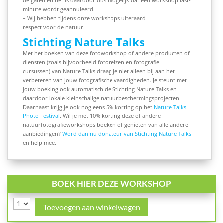
de gaten en het is daardoor dus mogelijk dat een workshop last-
minute wordt geannuleerd.
– Wij hebben tijdens onze workshops uiteraard
respect voor de natuur.
Stichting Nature Talks
Met het boeken van deze fotoworkshop of andere producten of
diensten (zoals bijvoorbeeld fotoreizen en fotografie
cursussen) van Nature Talks draag je niet alleen bij aan het
verbeteren van jouw fotografische vaardigheden. Je steunt met
jouw boeking ook automatisch de Stichting Nature Talks en
daardoor lokale kleinschalige natuurbeschermingsprojecten.
Daarnaast krijg je ook nog eens 5% korting op het
Nature Talks
Photo Festival
. Wil je met 10% korting deze of andere
natuurfotografieworkshops boeken of genieten van alle andere
aanbiedingen?
Word dan nu donateur van Stichting Nature Talks
en help mee.
BOEK HIER DEZE WORKSHOP
Toevoegen aan winkelwagen