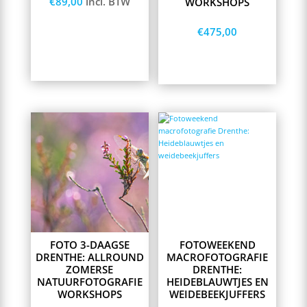
€
89,00
incl. BTW
WORKSHOPS
€
475,00
Lees meer
Opties selecteren
This
product
has
multiple
variants.
The
options
may
be
chosen
on
FOTO 3-DAAGSE
FOTOWEEKEND
the
DRENTHE: ALLROUND
MACROFOTOGRAFIE
product
ZOMERSE
DRENTHE:
page
NATUURFOTOGRAFIE
HEIDEBLAUWTJES EN
WORKSHOPS
WEIDEBEEKJUFFERS