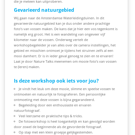
die je meteen kan uitproberen.
Gevarieerd natuurgebied
Wij gaan naar de Amsterdamse Waterleidingduinen. In dit
gevarieerde natuurgebied kan je dus onder andere prachtige
foto’s van vossen maken. De kans dat je hier een vos tegenkomt is
namelijk erg groot. Het is een wandeling van ongeveer vijf
kilometer naar de vossen. Onderweg vertelt de
workshopbegeleider je van alles over de camera instellingen, het
gebied en misschien ontmoet je tijdens het struinen zelfs al een
mooi damhert. Er is in ieder geval genoeg te zien en te ervaren!
Laat je door Nature Talks meenemen om mooie foto’s van vossen
te (leren) maken.
Is deze workshop ook iets voor jou?
Je vindt het leuk om deze mooie, slimme en speelse vossen te
ontmoeten en natuurlijk te fotograferen. Een persoonlijke
ontmoeting met deze vossen is bijna gegarandeerd.
Begeleiding door een enthousiaste en ervaren
natuurfotograaf.
Veel leerzame en praktische tips & tricks.
De fotoworkshop is heel toegankelijk en kan gevolgd worden
door zowel de beginnende als de gevorderde fotograaf.
Op stap met een klein groepje gelijkgestemden.