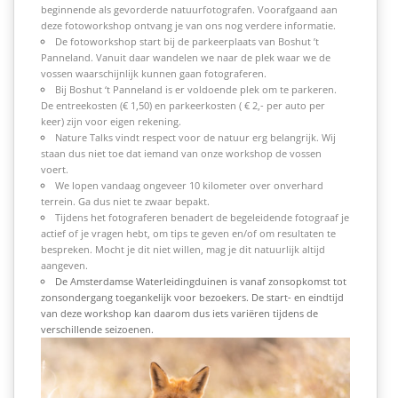
beginnende als gevorderde natuurfotografen. Voorafgaand aan
deze fotoworkshop ontvang je van ons nog verdere informatie.
De fotoworkshop start bij de parkeerplaats van Boshut ’t
Panneland. Vanuit daar wandelen we naar de plek waar we de
vossen waarschijnlijk kunnen gaan fotograferen.
Bij Boshut ‘t Panneland is er voldoende plek om te parkeren.
De entreekosten (
€ 1,50)
en parkeerkosten (
€
2,- per auto per
keer) zijn voor eigen rekening.
Nature Talks vindt respect voor de natuur erg belangrijk. Wij
staan dus niet toe dat iemand van onze workshop de vossen
voert.
We lopen vandaag ongeveer 10 kilometer over onverhard
terrein. Ga dus niet te zwaar bepakt.
Tijdens het fotograferen benadert de begeleidende fotograaf je
actief of je vragen hebt, om tips te geven en/of om resultaten te
bespreken. Mocht je dit niet willen, mag je dit natuurlijk altijd
aangeven.
De Amsterdamse Waterleidingduinen is vanaf zonsopkomst tot
zonsondergang toegankelijk voor bezoekers. De start- en eindtijd
van deze workshop kan daarom dus iets variëren tijdens de
verschillende seizoenen.