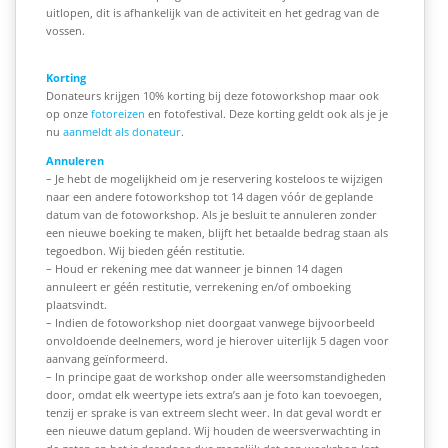
uitlopen, dit is afhankelijk van de activiteit en het gedrag van de
vossen.
Korting
Donateurs krijgen 10% korting bij deze fotoworkshop maar ook
op onze
fotoreizen
en fotofestival. Deze korting geldt ook als je je
nu
aanmeldt als donateur
.
Annuleren
– Je hebt de mogelijkheid om je reservering kosteloos te wijzigen
naar een andere fotoworkshop tot 14 dagen vóór de geplande
datum van de fotoworkshop. Als je besluit te annuleren zonder
een nieuwe boeking te maken, blijft het betaalde bedrag staan als
tegoedbon. Wij bieden géén restitutie.
– Houd er rekening mee dat wanneer je binnen 14 dagen
annuleert er géén restitutie, verrekening en/of omboeking
plaatsvindt.
– Indien de fotoworkshop niet doorgaat vanwege bijvoorbeeld
onvoldoende deelnemers, word je hierover uiterlijk 5 dagen voor
aanvang geïnformeerd.
– In principe gaat de workshop onder alle weersomstandigheden
door, omdat elk weertype iets extra’s aan je foto kan toevoegen,
tenzij er sprake is van extreem slecht weer. In dat geval wordt er
een nieuwe datum gepland. Wij houden de weersverwachting in