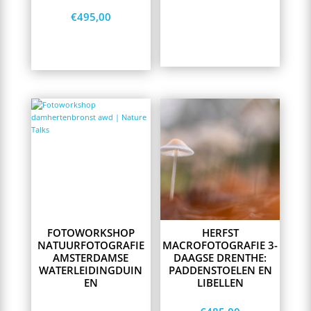
€
495,00
Lees meer
Opties selecteren
This
product
has
multiple
variants.
The
options
may
be
chosen
on
FOTOWORKSHOP
HERFST
the
NATUURFOTOGRAFIE
MACROFOTOGRAFIE 3-
product
AMSTERDAMSE
DAAGSE DRENTHE:
page
WATERLEIDINGDUIN
PADDENSTOELEN EN
EN
LIBELLEN