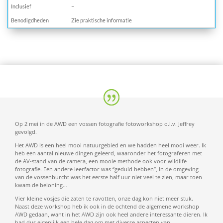
Inclusief
–
Benodigdheden
Zie praktische informatie
Op 2 mei in de AWD een vossen fotografie fotoworkshop o.l.v. Jeffrey
gevolgd.
Het AWD is een heel mooi natuurgebied en we hadden heel mooi weer. Ik
heb een aantal nieuwe dingen geleerd, waaronder het fotograferen met
de AV-stand van de camera, een mooie methode ook voor wildlife
fotografie. Een andere leerfactor was “geduld hebben”, in de omgeving
van de vossenburcht was het eerste half uur niet veel te zien, maar toen
kwam de beloning…
Vier kleine vosjes die zaten te ravotten, onze dag kon niet meer stuk.
Naast deze workshop heb ik ook in de ochtend de algemene workshop
AWD gedaan, want in het AWD zijn ook heel andere interessante dieren. Ik
had dus eigenlijk een hele dag om met diverse aspecten van