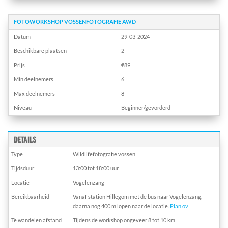
FOTOWORKSHOP VOSSENFOTOGRAFIE AWD
Datum
29-03-2024
Beschikbare plaatsen
2
Prijs
€89
Min deelnemers
6
Max deelnemers
8
Niveau
Beginner/gevorderd
DETAILS
Type
Wildlifefotografie vossen
Tijdsduur
13:00 tot 18:00 uur
Locatie
Vogelenzang
Bereikbaarheid
Vanaf station Hillegom met de bus naar Vogelenzang,
daarna nog 400 m lopen naar de locatie.
Plan ov
Te wandelen afstand
Tijdens de workshop ongeveer 8 tot 10 km