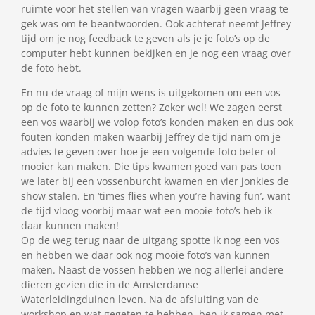
ruimte voor het stellen van vragen waarbij geen vraag te
gek was om te beantwoorden. Ook achteraf neemt Jeffrey
tijd om je nog feedback te geven als je je foto’s op de
computer hebt kunnen bekijken en je nog een vraag over
de foto hebt.
En nu de vraag of mijn wens is uitgekomen om een vos
op de foto te kunnen zetten? Zeker wel! We zagen eerst
een vos waarbij we volop foto’s konden maken en dus ook
fouten konden maken waarbij Jeffrey de tijd nam om je
advies te geven over hoe je een volgende foto beter of
mooier kan maken. Die tips kwamen goed van pas toen
we later bij een vossenburcht kwamen en vier jonkies de
show stalen. En ‘times flies when you’re having fun’, want
de tijd vloog voorbij maar wat een mooie foto’s heb ik
daar kunnen maken!
Op de weg terug naar de uitgang spotte ik nog een vos
en hebben we daar ook nog mooie foto’s van kunnen
maken. Naast de vossen hebben we nog allerlei andere
dieren gezien die in de Amsterdamse
Waterleidingduinen leven. Na de afsluiting van de
workshop en wat gegeten te hebben, ben ik samen met