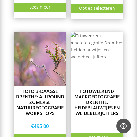
Lees meer
Opties selecteren
This
product
has
multiple
variants.
The
options
may
FOTO 3-DAAGSE
FOTOWEEKEND
be
DRENTHE: ALLROUND
MACROFOTOGRAFIE
chosen
ZOMERSE
DRENTHE:
on
NATUURFOTOGRAFIE
HEIDEBLAUWTJES EN
the
WORKSHOPS
WEIDEBEEKJUFFERS
product
€
495,00
page