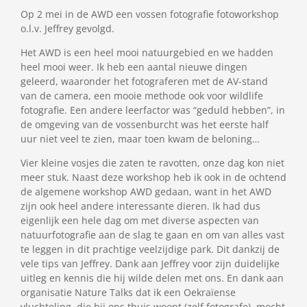
Op 2 mei in de AWD een vossen fotografie fotoworkshop
o.l.v. Jeffrey gevolgd.
Het AWD is een heel mooi natuurgebied en we hadden
heel mooi weer. Ik heb een aantal nieuwe dingen
geleerd, waaronder het fotograferen met de AV-stand
van de camera, een mooie methode ook voor wildlife
fotografie. Een andere leerfactor was “geduld hebben”, in
de omgeving van de vossenburcht was het eerste half
uur niet veel te zien, maar toen kwam de beloning…
Vier kleine vosjes die zaten te ravotten, onze dag kon niet
meer stuk. Naast deze workshop heb ik ook in de ochtend
de algemene workshop AWD gedaan, want in het AWD
zijn ook heel andere interessante dieren. Ik had dus
eigenlijk een hele dag om met diverse aspecten van
natuurfotografie aan de slag te gaan en om van alles vast
te leggen in dit prachtige veelzijdige park. Dit dankzij de
vele tips van Jeffrey. Dank aan Jeffrey voor zijn duidelijke
uitleg en kennis die hij wilde delen met ons. En dank aan
organisatie Nature Talks dat ik een Oekraïense
vluchteling, die bij ons thuis woont (zelf fotografe), mocht