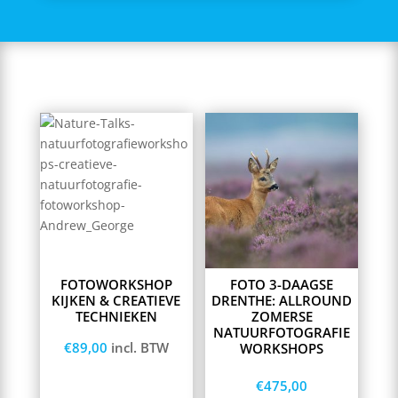
This
product
has
multiple
variants.
The
options
may
FOTOWORKSHOP
FOTO 3-DAAGSE
be
KIJKEN & CREATIEVE
DRENTHE: ALLROUND
chosen
TECHNIEKEN
ZOMERSE
on
NATUURFOTOGRAFIE
€
89,00
incl. BTW
the
WORKSHOPS
product
€
475,00
page