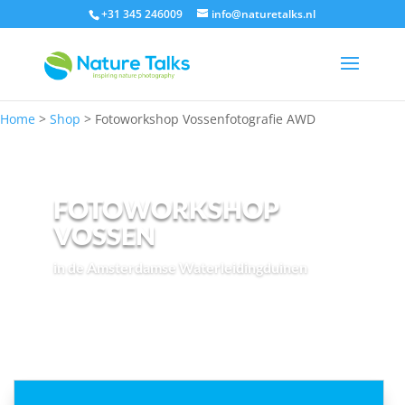
+31 345 246009
info@naturetalks.nl
Home
>
Shop
>
Fotoworkshop Vossenfotografie AWD
FOTOWORKSHOP
VOSSEN
in de Amsterdamse Waterleidingduinen