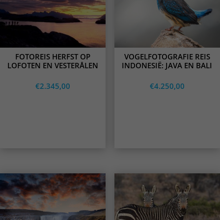
variants.
variants.
The
The
options
options
may
may
be
be
chosen
chosen
on
on
FOTOREIS HERFST OP
VOGELFOTOGRAFIE REIS
the
the
LOFOTEN EN VESTERÅLEN
INDONESIË: JAVA EN BALI
product
product
page
page
€
2.345,00
€
4.250,00
Opties
Opties
selecteren
selecteren
This
This
product
product
has
has
multiple
multiple
variants.
variants.