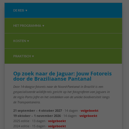
DE REIS ▼
HET PROGRAMMA ▼
KOSTEN ▼
PRAKTISCH ▼
Op zoek naar de Jaguar: Jouw Fotoreis
door de Braziliaanse Pantanal
Deze 14-daagse fotoreis naar de Noord-Pantanal in Brazilië is een
gespecialiseerde wildlife-reis gericht op het fotograferen van jaguars in
de regio Porto Jofre en het ontdekken van de unieke biodiversiteit langs
de Transpantaneira.
21 september – 4 oktober 2027
· 14 dagen ·
volgeboekt
19 oktober – 1 november 2026
· 14 dagen ·
volgeboekt
2025 editie · 13 dagen ·
volgeboekt
2024 editie · 15 dagen ·
volgeboekt