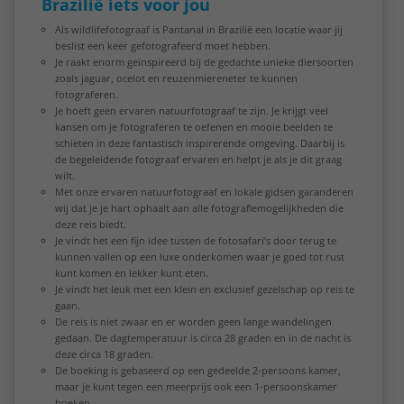
Brazilië iets voor jou
Als wildlifefotograaf is Pantanal in Brazilië een locatie waar jij
beslist een keer gefotografeerd moet hebben.
Je raakt enorm geïnspireerd bij de gedachte unieke diersoorten
zoals jaguar, ocelot en reuzenmiereneter te kunnen
fotograferen.
Je hoeft geen ervaren natuurfotograaf te zijn. Je krijgt veel
kansen om je fotograferen te oefenen en mooie beelden te
schieten in deze fantastisch inspirerende omgeving. Daarbij is
de begeleidende fotograaf ervaren en helpt je als je dit graag
wilt.
Met onze ervaren natuurfotograaf en lokale gidsen garanderen
wij dat je je hart ophaalt aan alle fotografiemogelijkheden die
deze reis biedt.
Je vindt het een fijn idee tussen de fotosafari’s door terug te
kunnen vallen op een luxe onderkomen waar je goed tot rust
kunt komen en lekker kunt eten.
Je vindt het leuk met een klein en exclusief gezelschap op reis te
gaan.
De reis is niet zwaar en er worden geen lange wandelingen
gedaan. De dagtemperatuur is circa 28 graden en in de nacht is
deze circa 18 graden.
De boeking is gebaseerd op een gedeelde 2-persoons kamer,
maar je kunt tegen een meerprijs ook een 1-persoonskamer
boeken.