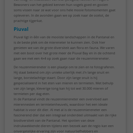
Bewoners van het gebied kennen hun vogels goed en gooien
soms vissen naar ze wat voor ons hele mooie fotomomenten gaat
opleveren. In de avonden gaan we op zoek naar de ocelot, de
prachtige tijgerkat.
Piuval
Piuval ligt in één van de mooiste landschappen in de Pantanal en
is de beste plek om de miereneter te kunnen zien. Ook hier
genieten we van de grote diversiteit aan flora en fauna. We varen
met een boot over het grote meer de Piuval Bay en in de ochtend
gaan we met een 4×4 op zoek gaan naar de reuzenmiereneter.
De reuzenmiereneter is een plaatje om te zien en te fotograferen.
Hij staat bekend om zijn unieke uiterlijk met z’n lange snuit en
lange, borstelachtige staart. Door zijn lange snuit is hij
gespecialiseerd in het eten van mieren en termieten. Met behulp
van zijn lange, kleverige tong kan hij tot wel 30.000 mieren of
termieten per dag eten.
In de Pantanal vindt de reuzenmiereneter een overvloed aan
mierennesten en termietenheuvels, waardoor het een ideale
habitat is voor dit dier. Al met al is de reuzenmiereneter een
fascinerend dier dat een integraal onderdeel uitmaakt van de rijke
biodiversiteit van de Pantanal. Het spotten van deze
indrukwekkende dieren tijdens een bezoek aan de regio kan een
onvergetelijke ervaring zijn voor natuurliefhebbers en