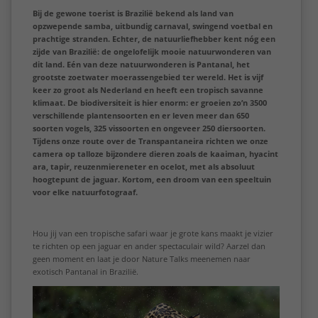
Bij de gewone toerist is Brazilië bekend als land van
opzwepende samba, uitbundig carnaval, swingend voetbal en
prachtige stranden. Echter, de natuurliefhebber kent nóg een
zijde van Brazilië: de ongelofelijk mooie natuurwonderen van
dit land.
Eén van deze natuurwonderen is Pantanal, het
grootste zoetwater moerassengebied ter wereld. Het is vijf
keer zo groot als Nederland en heeft een tropisch savanne
klimaat. De biodiversiteit is hier enorm: er groeien zo’n 3500
verschillende plantensoorten en er leven meer dan 650
soorten vogels, 325 vissoorten en ongeveer 250 diersoorten.
Tijdens onze route over de Transpantaneira richten we onze
camera op talloze bijzondere dieren zoals de kaaiman, hyacint
ara, tapir, reuzenmiereneter en ocelot, met als absoluut
hoogtepunt de jaguar. Kortom, een droom van een speeltuin
voor elke natuurfotograaf.
Hou jij van een tropische safari waar je grote kans maakt je vizier
te richten op een jaguar en ander spectaculair wild? Aarzel dan
geen moment en laat je door Nature Talks meenemen naar
exotisch Pantanal in Brazilië.