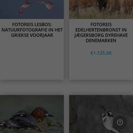
options
may
be
chosen
on
FOTOREIS LESBOS:
FOTOREIS
the
NATUURFOTOGRAFIE IN HET
EDELHERTENBRONST IN
product
GRIEKSE VOORJAAR
JÆGERSBORG DYREHAVE
page
DENEMARKEN
€
1.125,00
Lees meer
Opties
selecteren