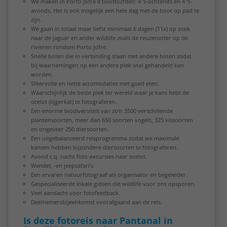
We maken in Porto Jofre 8 boottochten: 4 ’s-ochtends en 4 ’s-
avonds. Het is ook mogelijk een hele dag met de boot op pad te
zijn.
We gaan in totaal maar liefst minimaal 6 dagen (11x) op zoek
naar de jaguar en ander wildlife zoals de reuzenotter op de
rivieren rondom Porto Jofre.
Snelle boten die in verbinding staan met andere boten zodat
bij waarnemingen op een andere plek snel gehandeld kan
worden.
Sfeervolle en nette accomodaties met goed eten.
Waarschijnlijk de beste plek ter wereld waar je kans hebt de
ocelot (tijgerkat) te fotograferen.
Een enorme biodiversiteit van zo’n 3500 verschillende
plantensoorten, meer dan 650 soorten vogels, 325 vissoorten
en ongeveer 250 diersoorten.
Een uitgebalanceerd reisprogramma zodat we maximale
kansen hebben bijzondere diersoorten te fotograferen.
Avond c.q. nacht foto-excursies naar ocelot.
Wandel, -en jeepsafari’s
Een ervaren natuurfotograaf als organisator en begeleider.
Gespecialiseerde lokale gidsen die wildlife voor ons opsporen.
Veel aandacht voor fotofeedback.
Deelnemersbijeenkomst voorafgaand aan de reis.
Is deze fotoreis naar Pantanal in