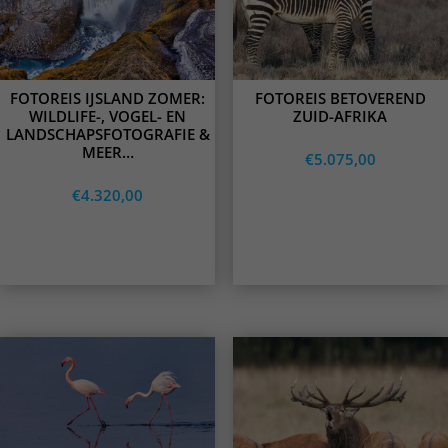
The
The
options
options
may
may
be
be
chosen
chosen
on
on
FOTOREIS IJSLAND ZOMER:
FOTOREIS BETOVEREND
the
the
WILDLIFE-, VOGEL- EN
ZUID-AFRIKA
product
product
LANDSCHAPSFOTOGRAFIE &
page
page
MEER…
€
5.075,00
€
4.320,00
Opties
Opties
selecteren
selecteren
This
product
has
multiple
variants.
The