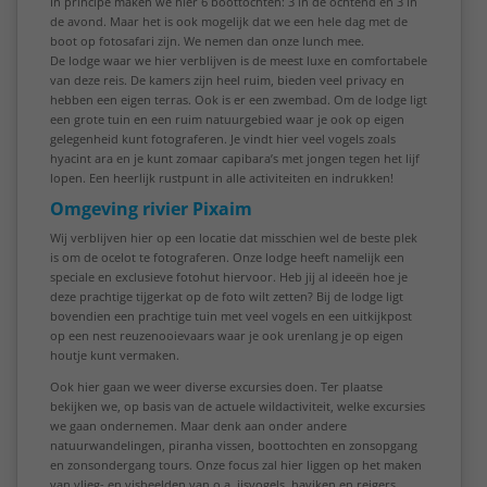
In principe maken we hier 6 boottochten: 3 in de ochtend en 3 in
de avond. Maar het is ook mogelijk dat we een hele dag met de
boot op fotosafari zijn. We nemen dan onze lunch mee.
De lodge waar we hier verblijven is de meest luxe en comfortabele
van deze reis. De kamers zijn heel ruim, bieden veel privacy en
hebben een eigen terras. Ook is er een zwembad. Om de lodge ligt
een grote tuin en een ruim natuurgebied waar je ook op eigen
gelegenheid kunt fotograferen. Je vindt hier veel vogels zoals
hyacint ara en je kunt zomaar capibara’s met jongen tegen het lijf
lopen. Een heerlijk rustpunt in alle activiteiten en indrukken!
Omgeving rivier Pixaim
Wij verblijven hier op een locatie dat misschien wel de beste plek
is om de ocelot te fotograferen. Onze lodge heeft namelijk een
speciale en exclusieve fotohut hiervoor. Heb jij al ideeën hoe je
deze prachtige tijgerkat op de foto wilt zetten? Bij de lodge ligt
bovendien een prachtige tuin met veel vogels en een uitkijkpost
op een nest reuzenooievaars waar je ook urenlang je op eigen
houtje kunt vermaken.
Ook hier gaan we weer diverse excursies doen. Ter plaatse
bekijken we, op basis van de actuele wildactiviteit, welke excursies
we gaan ondernemen. Maar denk aan onder andere
natuurwandelingen, piranha vissen, boottochten en zonsopgang
en zonsondergang tours. Onze focus zal hier liggen op het maken
van vlieg- en visbeelden van o.a. ijsvogels, haviken en reigers.