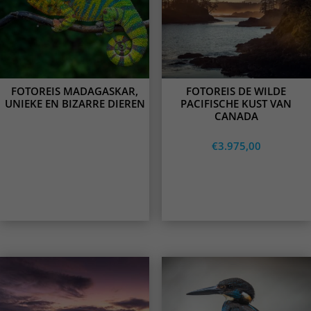
variants.
The
options
may
be
chosen
on
FOTOREIS MADAGASKAR,
FOTOREIS DE WILDE
the
UNIEKE EN BIZARRE DIEREN
PACIFISCHE KUST VAN
product
CANADA
page
€
3.975,00
Lees meer
Opties
selecteren
This
This
product
product
has
has
multiple
multiple