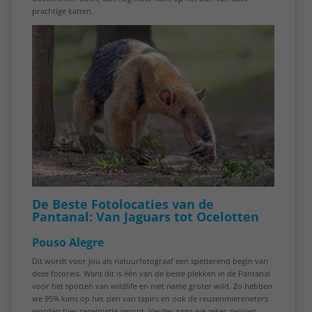
prachtige katten.
De Beste Fotolocaties van de
Pantanal: Van Jaguars tot Ocelotten
Pouso Alegre
Dit wordt voor jou als natuurfotograaf een spetterend begin van
deze fotoreis. Want dit is één van de beste plekken in de Pantanal
voor het spotten van wildlife en met name groter wild. Zo hebben
we 95% kans op het zien van tapirs en ook de reuzenmiereneters
worden hier regelmatig gespot. Verder gaan we zeker zwijnen,