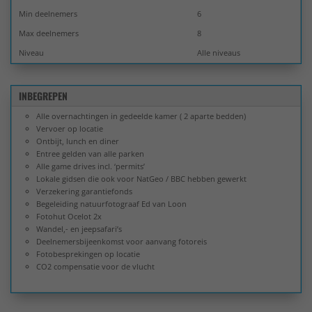
Min deelnemers
6
Max deelnemers
8
Niveau
Alle niveaus
INBEGREPEN
Alle overnachtingen in gedeelde kamer ( 2 aparte bedden)
Vervoer op locatie
Ontbijt, lunch en diner
Entree gelden van alle parken
Alle game drives incl. ‘permits’
Lokale gidsen die ook voor NatGeo / BBC hebben gewerkt
Verzekering garantiefonds
Begeleiding natuurfotograaf Ed van Loon
Fotohut Ocelot 2x
Wandel,- en jeepsafari’s
Deelnemersbijeenkomst voor aanvang fotoreis
Fotobesprekingen op locatie
CO2 compensatie voor de vlucht