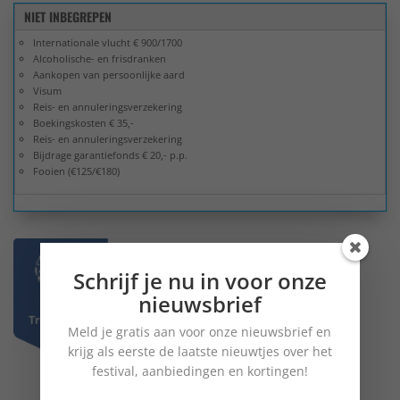
NIET INBEGREPEN
Internationale vlucht € 900/1700
Alcoholische- en frisdranken
Aankopen van persoonlijke aard
Visum
Reis- en annuleringsverzekering
Boekingskosten € 35,-
Reis- en annuleringsverzekering
Bijdrage garantiefonds € 20,- p.p.
Fooien (€125/€180)
Schrijf je nu in voor onze
nieuwsbrief
Meld je gratis aan voor onze nieuwsbrief en
krijg als eerste de laatste nieuwtjes over het
festival, aanbiedingen en kortingen!