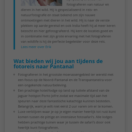
fotograferen van natuur en
dieren in het wild. Hij is gespecialiseerd in reis- en
natuurfotografie en staat bekend om zijn nauwe
ontmoetingen met dieren in het wild. Hij is naar de verste
plekken op aarde gereisd en ook India heeft hij al meer keren
bezocht en hier gefotografeerd. Hij kent de locaties goed en
in combinatie met zijn grote ervaring met het fotograferen
van wildlife is hij de perfecte begeleider voor deze reis.
Lees meer over Erik
Wat bieden wij jou aan tijdens de
fotoreis naar Pantanal
Fotograferen in het grootste moerassengebied ter wereld met
een focus op de Noord-Pantanal en de Transpantaneira voor
een ongekende natuurbeleving.
Een prachtige hotel/lodge op land op luttele afstand van de
jaguar hotspot Porto Jofre zodat we maximale tijd aan het
speuren naar deze fantastische katachtige kunnen besteden.
Belangrijk, want je wilt niet eerst 2 uur varen om er te komen.
Luxe verblijven waar je op je eigen manier heerlijk tot rust kunt
komen tussen de pittige en intensieve fotosafari’s. Alle lodges
hebben prachtige tuinen waar je tussen de safari’s door ook
heerlijk kunt fotograferen.