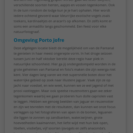
verschillende soorten herten, aapjes en vossen tegenkomen. Ook
In de tuin rondom de lodge kun je je hart ophalen. Hier wordt
iedere ochtend gevoerd waar kleurrijke exotische vogels zoals
toekans, kardinaaltjes en aracari’s op afkomen. En zelfs komt er
soms een armadillo langs geschommeld. Een feest voor elke
natuurfotograaf.
Omgeving Porto Jofre
Deze afgelegen locatie biedt de mogelijkheid om van de Pantanal
te genieten in haar meest ongerepte vorm. In het droge seizoen
tussen juni en half oktober bereikt deze regio haar piek in
natuurlijke schoonheid. Hier ga jij ondergedompeld worden in de
grote geheimen van Pantanal en foto’s maken die zijn weerga niet
kent. Vier dagen lang varen we met supersnelle boten door het
waterrijke gebied op zoek naar illustere jaguar. Vaak zijn ze op
jacht naar voedsel, en wie weet, kunnen we ze wel jagend of met
prooi vastleggen. Maar ook speelse reuzenotters gaan we zeker
tegenkomen waarbij we gaan proberen hun dolle capriolen vast
te leggen. Hebben we genoeg beelden van jaguar en reuzenotter
en zijn we tevreden met de resultaten, dan kunnen we onze focus
verleggen op het fotograferen van apen in de bomen, leguanen
die liggen te zonnen op zandbanken, waterzwijnen, grote
hoeveelheden kaaimannen, het liefst wijd met hun bek open,
libellen, visdiefjes, vijf soorten ijsvogels en zelfs anaconda’s.