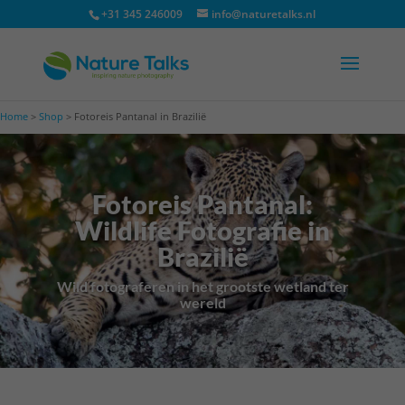
+31 345 246009
info@naturetalks.nl
Home
>
Shop
>
Fotoreis Pantanal in Brazilië
Fotoreis Pantanal:
Wildlife Fotografie in
Brazilië
Wild fotograferen in het grootste wetland ter
wereld