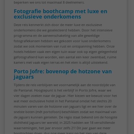
beperken we ons tot maximaal 8 deelnemers.
Fotografie boothcamp met luxe en
exclusieve onderkomens
Deze reis kenmerkt zich door de meer luxe en exclusieve
onderkomens die we geselecteerd hebben. Door het intensieve
programma en de aaneenschakeling van alle geweldige
fotografiekansen hebben we gekozen voor luxe onderkomens
zodat we ook momenten van rust en ontspanning hebben. Onze
hotels hebben vaak een eigen tuin waar ook op eigen gelegenheid
gefotografeerd kan worden, een aantal een keer zwembad, ruime
kamers met vaak eigen terras en het eten is altijd uitstekend.
Porto Jofre: bovenop de hotzone van
jaguars
Tijdens de reis verblijven we voornamelijk aan de noordzijde van
de Pantanal. Hoogtepunt is het verblijf in Porto
Jofre, waar we
vier dagen zoeken naar de jaguar. Hier kiezen we bewust voor het
wat meer exclusieve hotel in het Pantanal omdat het slechts 20
minuten varen van de hotzone van jaguars ligt en we hier over de
snelste boten (mét portofoon) beschikken zodat we maximaal van
de j
aguars kunnen genieten. De regio staat bekend om de hoogste
dichtheid jaguars ter wereld; in 2025 hadden we 18 verschillende
waarnemingen, het jaar ervoor zelfs 21! Dit jaar gaan we meer
boottochten doen, dus nog meer kans op het zien van deze