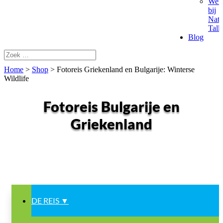
Wer
bij
Natu
Talk
Blog
Home
>
Shop
>
Fotoreis Griekenland en Bulgarije: Winterse
Wildlife
Fotoreis Bulgarije en
Griekenland
roofvogels, notenkraker, kroeskoppelikaan en meer…
DE REIS ▼