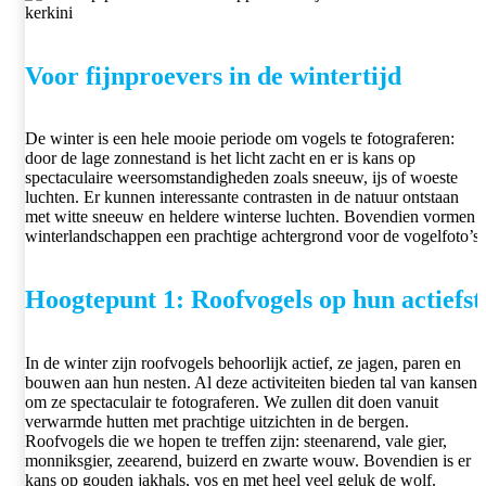
Voor fijnproevers in de wintertijd
De winter is een hele mooie periode om vogels te fotograferen:
door de lage zonnestand is het licht zacht en er is kans op
spectaculaire weersomstandigheden zoals sneeuw, ijs of woeste
luchten. Er kunnen interessante contrasten in de natuur ontstaan
met witte sneeuw en heldere winterse luchten. Bovendien vormen
winterlandschappen een prachtige achtergrond voor de vogelfoto’s.
Hoogtepunt 1: Roofvogels op hun actiefst
In de winter zijn roofvogels behoorlijk actief, ze jagen, paren en
bouwen aan hun nesten. Al deze activiteiten bieden tal van kansen
om ze spectaculair te fotograferen. We zullen dit doen vanuit
verwarmde hutten met prachtige uitzichten in de bergen.
Roofvogels die we hopen te treffen zijn: steenarend, vale gier,
monniksgier, zeearend, buizerd en zwarte wouw. Bovendien is er
kans op gouden jakhals, vos en met heel veel geluk de wolf.