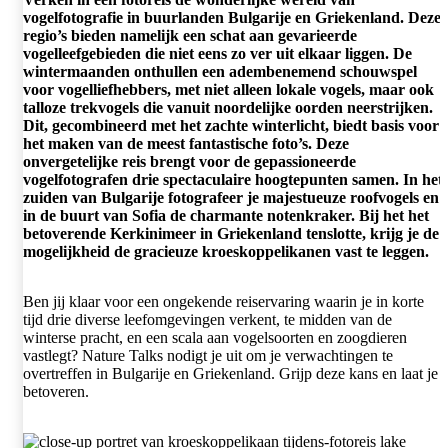
vogelfotografie in buurlanden Bulgarije en Griekenland. Deze
regio’s bieden namelijk een schat aan gevarieerde
vogelleefgebieden die niet eens zo ver uit elkaar liggen. De
wintermaanden onthullen een adembenemend schouwspel
voor vogelliefhebbers, met niet alleen lokale vogels, maar ook
talloze trekvogels die vanuit noordelijke oorden neerstrijken.
Dit, gecombineerd met het zachte winterlicht, biedt basis voor
het maken van de meest fantastische foto’s. Deze
onvergetelijke reis brengt voor de gepassioneerde
vogelfotografen drie spectaculaire hoogtepunten samen. In het
zuiden van Bulgarije fotografeer je majestueuze roofvogels en
in de buurt van Sofia de charmante notenkraker. Bij het het
betoverende Kerkinimeer in Griekenland tenslotte, krijg je de
mogelijkheid de gracieuze kroeskoppelikanen vast te leggen.
Ben jij klaar voor een ongekende reiservaring waarin je in korte
tijd drie diverse leefomgevingen verkent, te midden van de
winterse pracht, en een scala aan vogelsoorten en zoogdieren
vastlegt? Nature Talks nodigt je uit om je verwachtingen te
overtreffen in Bulgarije en Griekenland. Grijp deze kans en laat je
betoveren.