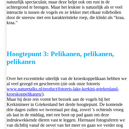
natuurlijk spectaculair, maar deze helpt ook om rust in de
achtergrond te brengen. Maar het leukste is natuurlijk als er veel
interactie is tussen de vogels en ze lekker met elkaar rollebollen
door de sneeuw met een karakteristieke roep, die klinkt als “kraa,
kraa.”
Hoogtepunt 3: Pelikanen, pelikanen,
pelikanen
Over het excentrieke uiterlijk van de kroeskoppelikaan hebben we
al veel gezegd en geschreven (zie ook onze fotoreis
www.naturetalks.nl/product/fotoreis-lake-kerkini-griekenland-
kroeskoppelikanen/
).
Maar bij deze reis vormt het bezoek aan de vogels bij het
Kerkinimeer in Griekenland het derde hoogtepunt. De komende
drie dagen zullen we tweemaal per dag, zowel ’s ochtends vroeg
als laat in de middag, met een boot op pad gaan om deze
indrukwekkende dieren vast te leggen. Hiernaast fotograferen we
van dichtbij vanaf de oever van het meer en gaan we verder nog