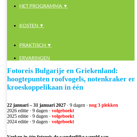
HET PROGRAMMA ▼
KOSTEN ▼
PRAKTISCH ▼
ERVARINGEN
Fotoreis Bulgarije en Griekenland:
hoogtepunten roofvogels, notenkraker en
kroeskoppelikaan in één
22 januari – 31 januari 2027
· 9 dagen ·
nog 3 plekken
2026 editie · 9 dagen ·
volgeboekt
2025 editie · 9 dagen ·
volgeboekt
2024 editie · 9 dagen ·
volgeboekt
Verken in één fotoreis de wonderlijke wereld van