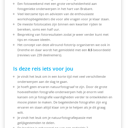
Een fotoweekend met een grote verscheidenheid aan
fotogenieke onderwerpen in het hart van Brabant.
Veel leerzame tips en adviezen van de enthousiaste
workshopbegeleiders die voor alle vragen voor je klaar staan.
De meeste fotolocaties zijn binnen een kwartier rijden te
bereiken, soms een half uur.
Bespreking van fotoresultaten zodat je weer verder kunt met
tips en nieuwe ideeën.
Het concept van deze allround-fototrip organiseren we ook in
Drenthe en daar wordt het gemiddeld met een
8.5
beoordeeld
(reviews van 239 deelnemers).
Is deze reis iets voor jou
Je vindt het leuk om in een korte tijd met veel verschillende
onderwerpen aan de slag te gaan.
Je hoeft geen ervaren natuurfotograaf te zijn. Door de grote
hoeveelheden fotografie-onderwerpen heb je enorm veel
kansen om je fotografie vaardigheden verder te ontwikkelen en
mooie platen te maken. De begeleidende fotografen zijn erg
ervaren en staan altijd klaar om je te helpen als je dit graag
wilt.
Je vindt het leuk om je natuurfotografiepassie met
gelijkgestemden te delen.
De boeking is gebaseerd op van een gedeelde 2-