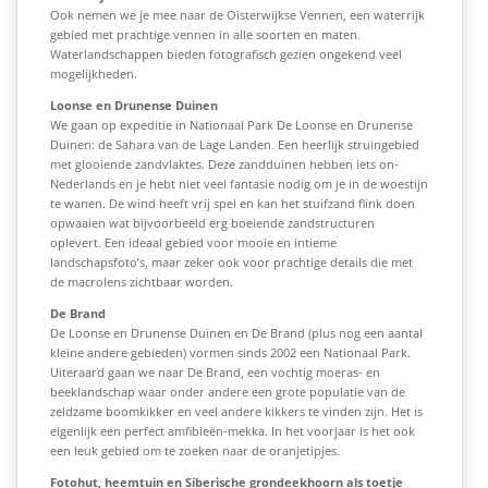
Ook nemen we je mee naar de Oisterwijkse Vennen, een waterrijk
gebied met prachtige vennen in alle soorten en maten.
Waterlandschappen bieden fotografisch gezien ongekend veel
mogelijkheden.
Loonse en Drunense Duinen
We gaan op expeditie in Nationaal Park De Loonse en Drunense
Duinen: de Sahara van de Lage Landen. Een heerlijk struingebied
met glooiende zandvlaktes. Deze zandduinen hebben iets on-
Nederlands en je hebt niet veel fantasie nodig om je in de woestijn
te wanen. De wind heeft vrij spel en kan het stuifzand flink doen
opwaaien wat bijvoorbeeld erg boeiende zandstructuren
oplevert. Een ideaal gebied voor mooie en intieme
landschapsfoto’s, maar zeker ook voor prachtige details die met
de macrolens zichtbaar worden.
De Brand
De Loonse en Drunense Duinen en De Brand (plus nog een aantal
kleine andere gebieden) vormen sinds 2002 een Nationaal Park.
Uiteraard gaan we naar De Brand, een vochtig moeras- en
beeklandschap waar onder andere een grote populatie van de
zeldzame boomkikker en veel andere kikkers te vinden zijn. Het is
eigenlijk een perfect amfibieën-mekka. In het voorjaar is het ook
een leuk gebied om te zoeken naar de oranjetipjes.
Fotohut, heemtuin en Siberische grondeekhoorn als toetje