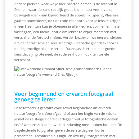
Andere plekken waar we je mee naartoe nemen is de fotohut in
Drunen, waar de kans redelijk groot is om naast veel diverse
bosvogels (denk aan bijvoorbeeld de appelvink, specht, Vlaamse
gaai en boomklever) ook de rode eekhoorn voor je lens te krijgen.
In een Heemtuin kun je bloemen in alle kleuren, vormen en maten
vastleggen, een ideale locatie om lekker te experimenteren met
verschillende fototechnieken. Verder bezoeken we een wandelbos
om de fantastische en zeer schattige Siberische grondeekhoorns
op de gevoelige plaat te zetten. Daarnaast is er een hele goede
kans dat zijn grote neef, de rode eekhoorn, ook ten tonele
verschijnt.
Voor beginnend en ervaren fotograaf
genoeg te leren
Deze fotoreis is geschikt voor zowel beginnende als ervaren
natuurfotografen. Voorafgaand of aan het begin van de reis kan
je met de reisbegeleiders overleggen wat je fotografische doelen
en/of wensen zijn zodat we hier rekening mee kunnen houden. De
begeleidende fotografen geven de eerste dag een korte
presentatie. Technieken als high- en low key, fotograferen met