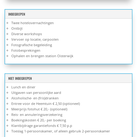
INBEGREPEN
Twee hotelovernachtingen
Ontbijt
Diverse workshops
Vervoer op locatie, carpoolen
Fotografische begeleiding
Fotobesprekingen
Ophalen en brengen station Oisterwijk
NIET INBEGREPEN
Lunch en diner
Uitgaven van persoonlijke aard
Alcoholische- en (fris)dranken
Entree voor de Heemtuin € 2,50 (optioneel)
Meerprijs fotohut € 20,- (optioneel)
Reis- en annuleringsverzekering
Boekingskosten € 20,- per boeking
Klantbijdrage garantiefonds € 7,50 p.p
Toeslag 1-persoonskamer, of alleen gebruik 2-persoonskamer