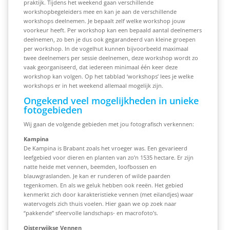
praktijk. Tijdens het weekend gaan verschillende
workshopbegeleiders mee en kan je aan de verschillende
workshops deelnemen. Je bepaalt zelf welke workshop jouw
voorkeur heeft. Per workshop kan een bepaald aantal deelnemers
deelnemen, zo ben je dus ook gegarandeerd van kleine groepen
per workshop. In de vogelhut kunnen bijvoorbeeld maximaal
twee deelnemers per sessie deelnemen, deze workshop wordt zo
vaak georganiseerd, dat iedereen minimaal één keer deze
workshop kan volgen. Op het tabblad ‘workshops’ lees je welke
workshops er in het weekend allemaal mogelijk zijn.
Ongekend veel mogelijkheden in unieke
fotogebieden
Wij gaan de volgende gebieden met jou fotografisch verkennen:
Kampina
De Kampina is Brabant zoals het vroeger was. Een gevarieerd
leefgebied voor dieren en planten van zo’n 1535 hectare. Er zijn
natte heide met vennen, beemden, loofbossen en
blauwgraslanden. Je kan er runderen of wilde paarden
tegenkomen. En als we geluk hebben ook reeën.
Het gebied
kenmerkt zich door karakteristieke vennen (met eilandjes) waar
watervogels zich thuis voelen. Hier gaan we op
zoek naar
“pakkende” sfeervolle landschaps- en macrofoto’s.
Oisterwijkse Venne
n