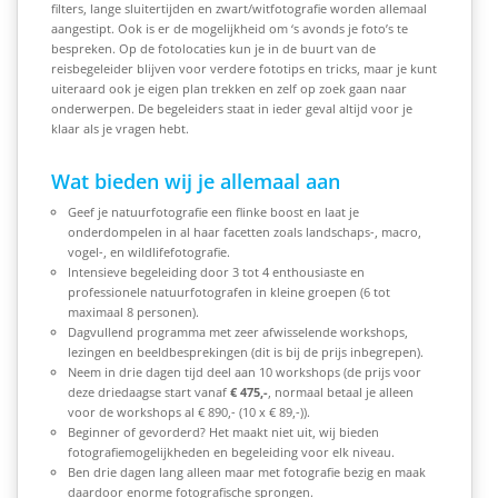
filters, lange sluitertijden en zwart/witfotografie worden allemaal
aangestipt. Ook is er de mogelijkheid om ‘s avonds je foto’s te
bespreken. Op de fotolocaties kun je in de buurt van de
reisbegeleider blijven voor verdere fototips en tricks, maar je kunt
uiteraard ook je eigen plan trekken en zelf op zoek gaan naar
onderwerpen. De begeleiders staat in ieder geval altijd voor je
klaar als je vragen hebt.
Wat bieden wij je allemaal aan
Geef je natuurfotografie een flinke boost en laat je
onderdompelen in al haar facetten zoals
landschaps-, macro,
vogel-, en wildlifefotografie
.
Intensieve begeleiding door 3 tot 4 enthousiaste en
professionele natuurfotografen in kleine groepen (6 tot
maximaal 8 personen).
Dagvullend programma met zeer afwisselende workshops,
lezingen en beeldbesprekingen (dit is bij de prijs inbegrepen).
Neem in drie dagen tijd deel aan 10 workshops (de prijs voor
deze driedaagse start vanaf
€
475,-
, normaal betaal je alleen
voor de workshops al € 890,- (10 x € 89,-)).
Beginner of gevorderd? Het maakt niet uit, wij bieden
fotografiemogelijkheden en begeleiding voor elk niveau.
Ben drie dagen lang alleen maar met fotografie bezig en maak
daardoor enorme fotografische sprongen.