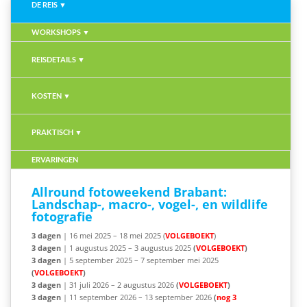
DE REIS ▼
WORKSHOPS ▼
REISDETAILS ▼
KOSTEN ▼
PRAKTISCH ▼
ERVARINGEN
Allround fotoweekend Brabant:
Landschap-, macro-, vogel-, en wildlife
fotografie
3 dagen
| 16 mei 2025 – 18 mei 2025 (
VOLGEBOEKT
)
3 dagen
| 1 augustus 2025 – 3 augustus 2025
(
VOLGEBOEKT
)
3 dagen
| 5 september 2025 – 7 september mei 2025
(
VOLGEBOEKT
)
3 dagen
| 31 juli 2026 – 2 augustus 2026
(
VOLGEBOEKT
)
3 dagen
| 11 september 2026 – 13 september 2026
(
nog 3