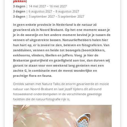
plekken
)
3 dagen
| 14 mei 2027 – 16 mei 2027
3 dagen
| 6 augustus 2027 – 8 augustus 2027
3 dagen
| 3 september 2027 – 5 september 2027
In geen enkele provincie in Nederland is de natuur zó
gevarieerd als in Noord Brabant. Op het ene moment waan je
je in de woestijn en het andere moment bevind je je tussen de
vennen of uitgestrekte bossen. Natuurliefhebbers halen hier
hun hart op, er is zoveel te zien, beleven en fotograferen. Van
zandduinen, vennen en heide tot bosvogels (boom)kikkers,
eekhoorns, vlinders, libellen en juffers. Voeg
je hier de
Brabantse gastvrijheid en gezelligheid aan toe, dan durven wij
garant te staan voor een weekend lang genieten met een
zachte G, in combinatie met de meest wonderlijke en
prachtige flora en fauna.
Ontdek samen met Nature Talks de enorm gevarieerde en mooie
natuur van Noord-Brabant en laat jezelf tijdens dit allround
fotoweekend onderdompelen in de verschillende geweldige
facetten die de natuurfotografie rijk is.