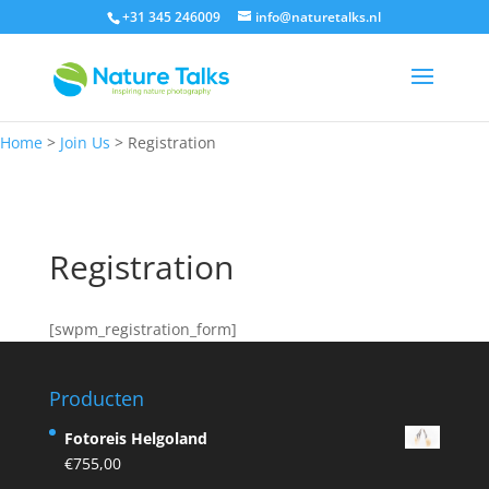
+31 345 246009
info@naturetalks.nl
Home
>
Join Us
>
Registration
Registration
[swpm_registration_form]
Producten
Fotoreis Helgoland
€
755,00